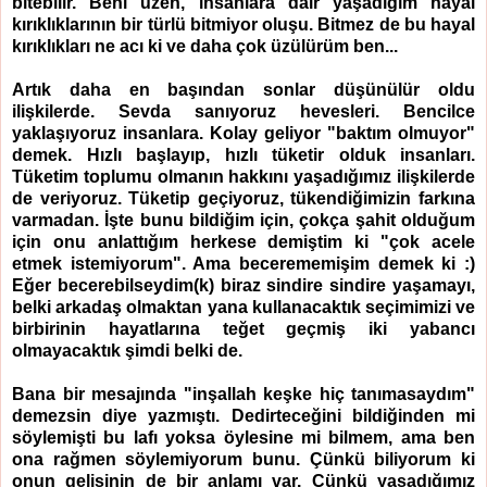
bitebilir. Beni üzen, insanlara dair yaşadığım hayal
kırıklıklarının bir türlü bitmiyor oluşu. Bitmez de bu hayal
kırıklıkları ne acı ki ve daha çok üzülürüm ben...
Artık daha en başından sonlar düşünülür oldu
ilişkilerde. Sevda sanıyoruz hevesleri. Bencilce
yaklaşıyoruz insanlara. Kolay geliyor "baktım olmuyor"
demek. Hızlı başlayıp, hızlı tüketir olduk insanları.
Tüketim toplumu olmanın hakkını yaşadığımız ilişkilerde
de veriyoruz. Tüketip geçiyoruz, tükendiğimizin farkına
varmadan. İşte bunu bildiğim için, çokça şahit olduğum
için onu anlattığım herkese demiştim ki "çok acele
etmek istemiyorum". Ama becerememişim demek ki :)
Eğer becerebilseydim(k) biraz sindire sindire yaşamayı,
belki arkadaş olmaktan yana kullanacaktık seçimimizi ve
birbirinin hayatlarına teğet geçmiş iki yabancı
olmayacaktık şimdi belki de.
Bana bir mesajında "inşallah keşke hiç tanımasaydım"
demezsin diye yazmıştı. Dedirteceğini bildiğinden mi
söylemişti bu lafı yoksa öylesine mi bilmem, ama ben
ona rağmen söylemiyorum bunu. Çünkü biliyorum ki
onun gelişinin de bir anlamı var. Çünkü yaşadığımız