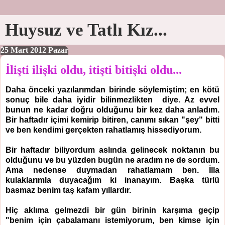
Huysuz ve Tatlı Kız...
25 Mart 2012 Pazar
İlişti ilişki oldu, itişti bitişki oldu...
Daha önceki yazılarımdan birinde söylemiştim; en kötü
sonuç bile daha iyidir bilinmezlikten diye. Az evvel
bunun ne kadar doğru olduğunu bir kez daha anladım.
Bir haftadır içimi kemirip bitiren, canımı sıkan "şey" bitti
ve ben kendimi gerçekten rahatlamış hissediyorum.
Bir haftadır biliyordum aslında gelinecek noktanın bu
olduğunu ve bu yüzden bugün ne aradım ne de sordum.
Ama nedense duymadan rahatlamam ben. İlla
kulaklarımla duyacağım ki inanayım. Başka türlü
basmaz benim taş kafam yıllardır.
Hiç aklıma gelmezdi bir gün birinin karşıma geçip
"benim için çabalamanı istemiyorum, ben kimse için