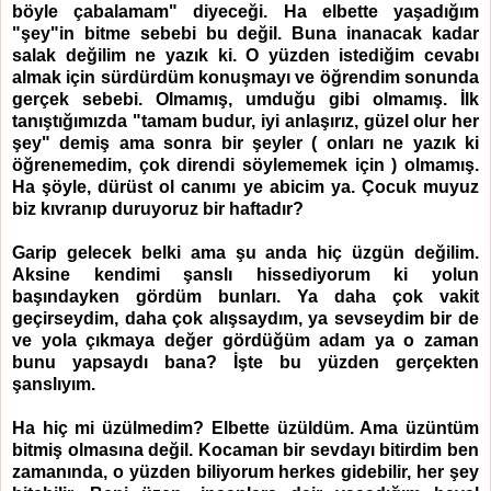
böyle çabalamam" diyeceği. Ha elbette yaşadığım
"şey"in bitme sebebi bu değil. Buna inanacak kadar
salak değilim ne yazık ki. O yüzden istediğim cevabı
almak için sürdürdüm konuşmayı ve öğrendim sonunda
gerçek sebebi. Olmamış, umduğu gibi olmamış. İlk
tanıştığımızda "tamam budur, iyi anlaşırız, güzel olur her
şey" demiş ama sonra bir şeyler ( onları ne yazık ki
öğrenemedim, çok direndi söylememek için ) olmamış.
Ha şöyle, dürüst ol canımı ye abicim ya. Çocuk muyuz
biz kıvranıp duruyoruz bir haftadır?
Garip gelecek belki ama şu anda hiç üzgün değilim.
Aksine kendimi şanslı hissediyorum ki yolun
başındayken gördüm bunları. Ya daha çok vakit
geçirseydim, daha çok alışsaydım, ya sevseydim bir de
ve yola çıkmaya değer gördüğüm adam ya o zaman
bunu yapsaydı bana? İşte bu yüzden gerçekten
şanslıyım.
Ha hiç mi üzülmedim? Elbette üzüldüm. Ama üzüntüm
bitmiş olmasına değil. Kocaman bir sevdayı bitirdim ben
zamanında, o yüzden biliyorum herkes gidebilir, her şey