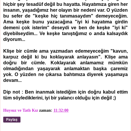
hiçbir şey tesadüf değil bu hayatta. Hayatımıza giren her
insanın, yaşadığımız her olayın bir nedeni var. O yüzden
bu sefer de "keşke hiç tanımasaydım" demeyeceğim.
Ama keşke bunu yazacağına "iyi ki hayatıma girdin
demeni çok isterim" deseydi ve ben de keşke "iyi ki"
diyebilseydim... Ve keşke tanıştığımız o anda kalsaydık
diyorum...
Klişe bir cümle ama yazmadan edemeyeceğim "kavun,
karpuz değil ki bu koklayarak anlayasın". Klişe ama
doğru bir cümle. Koklayarak anlamamız mümkün
olmadığından yaşayarak anlamaktan başka çaremiz
yok. O yüzden ne çıkarsa bahtımıza diyerek yaşamaya
devam...
Dip not : Ben inanmak istediğim için doğru kabul ettim
tüm söylediklerini, iyi bir yalancı olduğu için değil ;)
Huysuz ve Tatlı Kız
zaman:
11:32:00
Paylaş