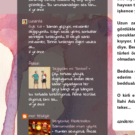
çekirdeği... Bu umursamadığım ses han...
hayvan t
6 yıl önce
işkence 
Lunarita
Uzun za
Öyle Kal
-
Zaman geçiyor, mevsimler
gördükle
değişiyordu. Kızgın sıcak yerini, sonbahar
çocuklar
serinliğine bırakıyordu. El eleydi sanki
kıyıyor.
mevsimler, Birinin bıraktığını diğeri usulca
alı...
diye. Be
6 yıl önce
türleri 
olmadan 
Aslısın
Değişelim mi Tonton?
-
Beddua e
Çöp torbası gibiyiz,
ederim 
doğduğumuz andan ölene
beddual
kadar yaşadığımız her
şeyi bilinçli veya bilinçsiz
bu torbada biriktiriyoruz. Adına tecrübe
O kirli 
diyoruz, kimi za...
İlahi Ad
11 yıl önce
teker...
mor tebeşir
Perşembe Fikirlerinden:
Gönderen
Balmumundan mum yaptık
-
Mumları seviyoruz. Ancak