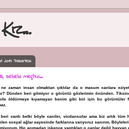
Kız...
t 2014 Pazartesi
lli, sebebi meçhul...
r ne zaman insan olmaktan çıktılar da o masum canlara eziye
ar? Dünden beri gitmiyor o görüntü gözlerimin önünden. Tiksin
ile öldürmeye kıyamayan benim gibi biri için bu görüntüler f
maz.
beri vardı belki böyle caniler, vicdansızlar ama biz artık tüm 
elen sosyal ağlar sayesinde farklarına varıyoruz sanırım. Böyleler
emiyorum. Hiç acımadan işkence yaptıkları o canlar değil hayvan o