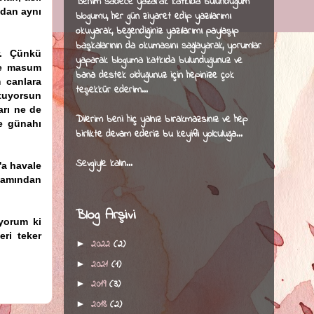
B
enim sadece yazarak katkıda bulunduğum
adan aynı
blogumu, her gün ziyaret edip
yazılarımı
okuyarak, beğendiğiniz yazılarımı paylaşıp
başkalarının da okumasını sağlayarak, yorumlar
r. Çünkü
yaparak bloguma katkıda bulunduğunuz ve
rde masum
bana destek olduğunuz için hepinize çok
m canlara
teşekkür ederim...
utuyorsun
arı ne de
Dilerim beni hiç yalnız bırakmazsınız ve hep
ve günahı
birlikte devam ederiz bu keyifli yolculuğa...
Sevgiyle kalın...
'a havale
lamından
Blog Arşivi
ıyorum ki
eri teker
2022
(2)
►
2021
(1)
►
2019
(3)
►
2018
(2)
►