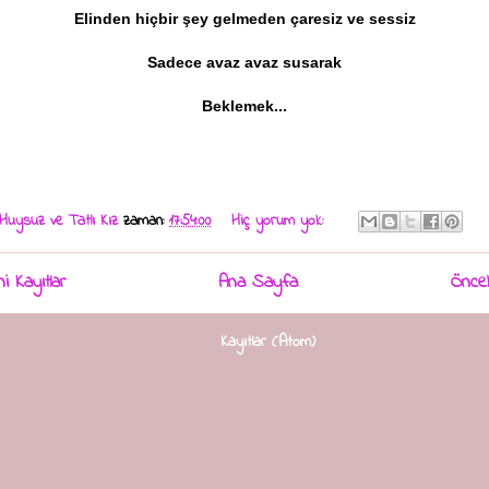
Elinden hiçbir şey gelmeden çaresiz ve sessiz
Sadece avaz avaz susarak
Beklemek...
Huysuz ve Tatlı Kız
zaman:
17:54:00
Hiç yorum yok:
i Kayıtlar
Ana Sayfa
Öncek
Kaydol:
Kayıtlar (Atom)