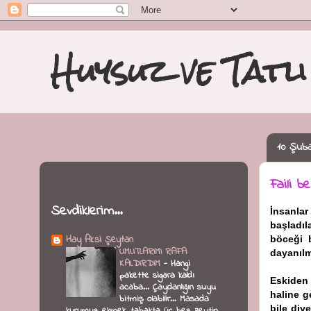
Huysuz ve Tatlı 
10 Şuba
Faili be
Sevdiklerim...
İnsanla
başladıl
Hay Aksi Şeytan
böceği b
UMUTLARIMI RAFA
dayanıl
KALDIRDIM
-
Hangi
pakette sigara kaldı
Eskiden 
acaba... Çaydanlığın suyu
haline g
bitmiş olabilir... Masada
bile diy
kurumuş ekmek, tabakta üç beş zeytin