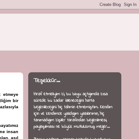
Teşekkür...
İtiraf etmeliyim ki, bu blogu açtığımda kısa
t etmeye
sürede bu kadar izleneceğini hatta
diğim bir
beğenileceğini hiç tahmin etmemiştim. Kendim
azlasıyla
için ve kendimce yazdığım yazılarımın, hiç
tanımadığım kişiler tarafından beğenilmesi,
hayatımız
paylaşılması ne büyük mutlulukmuş meğer...
ine insan
lan, asıl