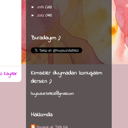
2013
(23)
►
2012
(111)
►
Buradayım ;)
Kimseler duymadan konuşalım
i Kayıtlar
dersen ;)
huysuzvetatlikiz@gmail.com
Hakkımda
Huysuz ve Tatlı Kız