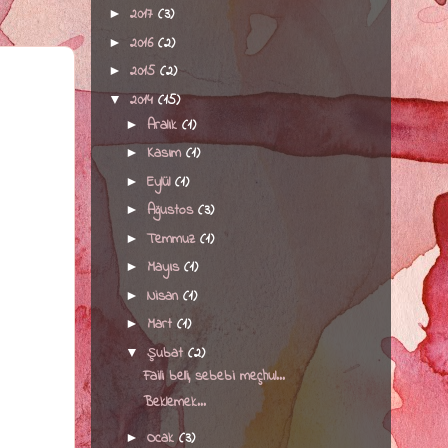
2017
(3)
►
2016
(2)
►
2015
(2)
►
2014
(15)
▼
Aralık
(1)
►
Kasım
(1)
►
Eylül
(1)
►
Ağustos
(3)
►
Temmuz
(1)
►
Mayıs
(1)
►
Nisan
(1)
►
Mart
(1)
►
Şubat
(2)
▼
Faili belli, sebebi meçhul...
Beklemek...
Ocak
(3)
►