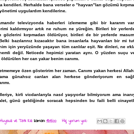
a kendileri. Herhalde bana verseler o "hayvan"ları gözümü kırpm
yönetimi uygulardım kendilerine.
mandır televizyonda haberleri izlememe gibi bir kararım va
rimi kaldırmıyor artık ne ruhum ne yüreğim. Birileri bir yerle
ı gözlerini kırpmadan öldürüyor, birileri de bir yerlerde masu
 Belki bazılarınız kızacaktır bana insanlarla hayvanları bir mi t
nim için yeryüzünde yaşayan tüm canlılar eşit. Ne dinleri, ne ırkl
önemli değil. Neticede hepimizi yaratan aynı. O yüzden suçu 
öldürülen her can yakar benim canımı.
tmemeye özen gösteririm her zaman. Canımı yakan herkesi Allah
ama günahsız canları alan herkese gönderiyorum en sağ
arımı.
elleriye, kirli vicdanlarıyla nasıl yaşıyorlar bilmiyorum ama inan
alet, günü geldiğinde soracak hepsinden bu faili belli cinayetl
Huysuz ve Tatlı Kız
zaman:
18:16:00
Hiç yorum yok: