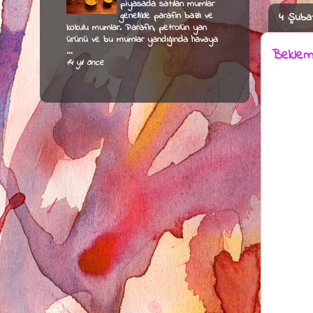
piyasada satılan mumlar
genellikle parafin bazlı ve
4 Şubat
kokulu mumlar. Parafin, petrolün yan
ürünü ve bu mumlar yandığında havaya
...
Bekleme
14 yıl önce