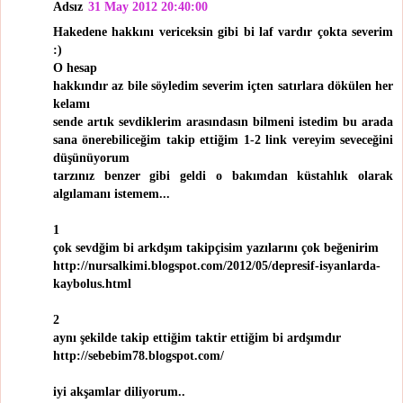
Adsız
31 May 2012 20:40:00
Hakedene hakkını vericeksin gibi bi laf vardır çokta severim
:)
O hesap
hakkındır az bile söyledim severim içten satırlara dökülen her
kelamı
sende artık sevdiklerim arasındasın bilmeni istedim bu arada
sana önerebiliceğim takip ettiğim 1-2 link vereyim seveceğini
düşünüyorum
tarzınız benzer gibi geldi o bakımdan küstahlık olarak
algılamanı istemem...
1
çok sevdğim bi arkdşım takipçisim yazılarını çok beğenirim
http://nursalkimi.blogspot.com/2012/05/depresif-isyanlarda-
kaybolus.html
2
aynı şekilde takip ettiğim taktir ettiğim bi ardşımdır
http://sebebim78.blogspot.com/
iyi akşamlar diliyorum..