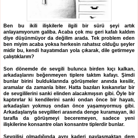
Ben bu ikili ilişkilerle ilgili bir sürü şeyi artık
anlayamıyorum galiba. Acaba çok mu geri kafalı kaldım
diye düşünmüyor da değilim arada. Tek problem eden
ben miyim acaba yoksa herkesin rahatsız olduğu şeyler
midir bu, kendi hayatımdan yola çıkarak, dile getirmeye
çalıştıklarım?
Son dönemde de sevgili bulunca birden kıçı kalkan,
arkadaşlarını beğenmeyen tiplere taktım kafayı. Şimdi
bunlar birini bulduklarında görüşmeler anında kesilir,
aramalar da zamanla biter. Hatta bazıları kıskanırlar bir
de sevgililerini sanki elinden alacakmışsın gibi. Öyle bir
kaptırırlar ki kendilerini sanki ondan önce bir hayatı,
arkadaşları yokmuş ondan önce yaşamıyormuş gibi.
Arkadaşlarıyla sevgilileri arasında denge kuramayan, iki
tarafla da görüşmeyi beceremeyen, sadece yeni
ilişkilerine konsantre olan konsantre tiplerdir bunlar.
Sevgilisi olmadığında aynı kaderi paylaşmaktan dem