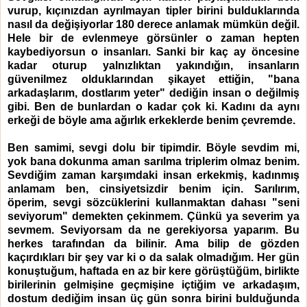
vurup, kıçınızdan ayrılmayan tipler birini bulduklarında
nasıl da değişiyorlar 180 derece anlamak mümkün değil.
Hele bir de evlenmeye görsünler o zaman hepten
kaybediyorsun o insanları. Sanki bir kaç ay öncesine
kadar oturup yalnızlıktan yakındığın, insanların
güvenilmez olduklarından şikayet ettiğin, "bana
arkadaşlarım, dostlarım yeter" dediğin insan o değilmiş
gibi. Ben de bunlardan o kadar çok ki. Kadını da aynı
erkeği de böyle ama ağırlık erkeklerde benim çevremde.
Ben samimi, sevgi dolu bir tipimdir. Böyle sevdim mi,
yok bana dokunma aman sarılma triplerim olmaz benim.
Sevdiğim zaman karşımdaki insan erkekmiş, kadınmış
anlamam ben, cinsiyetsizdir benim için. Sarılırım,
öperim, sevgi sözcüklerini kullanmaktan dahası "seni
seviyorum" demekten çekinmem. Çünkü ya severim ya
sevmem. Seviyorsam da ne gerekiyorsa yaparım. Bu
herkes tarafından da bilinir. Ama bilip de gözden
kaçırdıkları bir şey var ki o da salak olmadığım. Her gün
konuştuğum, haftada en az bir kere görüştüğüm, birlikte
birilerinin gelmişine geçmişine içtiğim ve arkadaşım,
dostum dediğim insan üç gün sonra birini bulduğunda