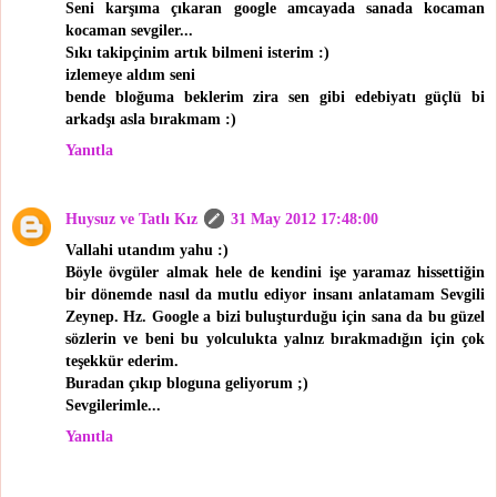
Seni karşıma çıkaran google amcayada sanada kocaman
kocaman sevgiler...
Sıkı takipçinim artık bilmeni isterim :)
izlemeye aldım seni
bende bloğuma beklerim zira sen gibi edebiyatı güçlü bi
arkadşı asla bırakmam :)
Yanıtla
Huysuz ve Tatlı Kız
31 May 2012 17:48:00
Vallahi utandım yahu :)
Böyle övgüler almak hele de kendini işe yaramaz hissettiğin
bir dönemde nasıl da mutlu ediyor insanı anlatamam Sevgili
Zeynep. Hz. Google a bizi buluşturduğu için sana da bu güzel
sözlerin ve beni bu yolculukta yalnız bırakmadığın için çok
teşekkür ederim.
Buradan çıkıp bloguna geliyorum ;)
Sevgilerimle...
Yanıtla