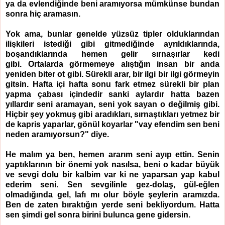
ya da evlendiğinde beni aramıyorsa mümkünse bundan
sonra hiç aramasın.
Yok ama, bunlar genelde yüzsüz tipler olduklarından
ilişkileri istediği gibi gitmediğinde ayrıldıklarında,
boşandıklarında hemen gelir sırnaşırlar kedi
gibi. Ortalarda görmemeye alıştığın insan bir anda
yeniden biter ot gibi. Sürekli arar, bir ilgi bir ilgi görmeyin
gitsin. Hafta içi hafta sonu fark etmez sürekli bir plan
yapma çabası içindedir sanki aylardır hatta bazen
yıllardır seni aramayan, seni yok sayan o değilmiş gibi.
Hiçbir şey yokmuş gibi aradıkları, sırnaştıkları yetmez bir
de kapris yaparlar, gönül koyarlar "vay efendim sen beni
neden aramıyorsun?" diye.
He malım ya ben, hemen ararım seni ayıp ettin. Senin
yaptıklarının bir önemi yok nasılsa, beni o kadar büyük
ve sevgi dolu bir kalbim var ki ne yaparsan yap kabul
ederim seni. Sen sevgilinle gez-dolaş, gül-eğlen
olmadığında gel, lafı mı olur böyle şeylerin aramızda.
Ben de zaten bıraktığın yerde seni bekliyordum. Hatta
sen şimdi gel sonra birini bulunca gene gidersin.