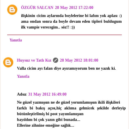
ÖZGÜR SALCAN
28 May 2012 17:22:00
ilişkinin cicim aylarında boylelerine bi lafım yok aplası :)
ama ondan sonra da boyle devam eden tipleri buldugum
ilk vampie verecegim.. söz!! :))
Yanıtla
Huysuz ve Tatlı Kız
28 May 2012 18:01:00
Valla cicim ayı falan diye ayıramıyorum ben ne yazık ki.
Yanıtla
Adsız
31 May 2012 16:49:00
Ne güzel yazmışsın ne de güzel yorumlamışsın ikili ilişkileri
farklı bi bakış açısı,hiç aklıma gelmicek şekilde derleyip
bütünleştirilmiş bi post yayımlamışsın
bayıldım bi çok yazın gibi bunada...
Ellerine zihnine emeğine sağlık...