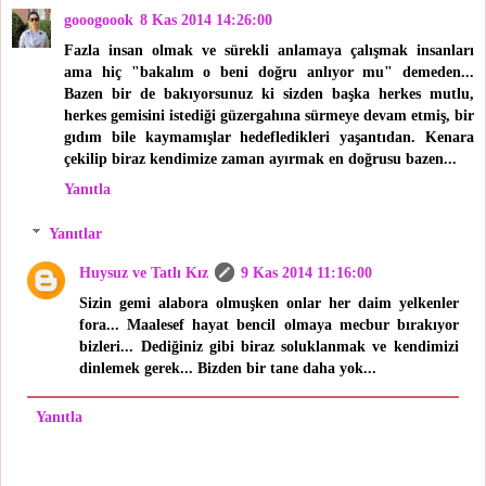
gooogoook
8 Kas 2014 14:26:00
Fazla insan olmak ve sürekli anlamaya çalışmak insanları
ama hiç "bakalım o beni doğru anlıyor mu" demeden...
Bazen bir de bakıyorsunuz ki sizden başka herkes mutlu,
herkes gemisini istediği güzergahına sürmeye devam etmiş, bir
gıdım bile kaymamışlar hedefledikleri yaşantıdan. Kenara
çekilip biraz kendimize zaman ayırmak en doğrusu bazen...
Yanıtla
Yanıtlar
Huysuz ve Tatlı Kız
9 Kas 2014 11:16:00
Sizin gemi alabora olmuşken onlar her daim yelkenler
fora... Maalesef hayat bencil olmaya mecbur bırakıyor
bizleri... Dediğiniz gibi biraz soluklanmak ve kendimizi
dinlemek gerek... Bizden bir tane daha yok...
Yanıtla