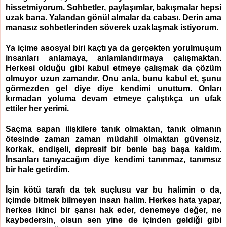
hissetmiyorum. Sohbetler, paylaşımlar, bakışmalar hepsi
uzak bana. Yalandan gönül almalar da cabası. Derin ama
manasız sohbetlerinden söverek uzaklaşmak istiyorum.
Ya içime asosyal biri kaçtı ya da gerçekten yorulmuşum
insanları anlamaya, anlamlandırmaya çalışmaktan.
Herkesi olduğu gibi kabul etmeye çalışmak da çözüm
olmuyor uzun zamandır. Onu anla, bunu kabul et, şunu
görmezden gel diye diye kendimi unuttum. Onları
kırmadan yoluma devam etmeye çalıştıkça un ufak
ettiler her yerimi.
Saçma sapan ilişkilere tanık olmaktan, tanık olmanın
ötesinde zaman zaman müdahil olmaktan güvensiz,
korkak, endişeli, depresif bir benle baş başa kaldım.
İnsanları tanıyacağım diye kendimi tanınmaz, tanımsız
bir hale getirdim.
İşin kötü tarafı da tek suçlusu var bu halimin o da,
içimde bitmek bilmeyen insan halim. Herkes hata yapar,
herkes ikinci bir şansı hak eder, denemeye değer, ne
kaybedersin, olsun sen yine de içinden geldiği gibi